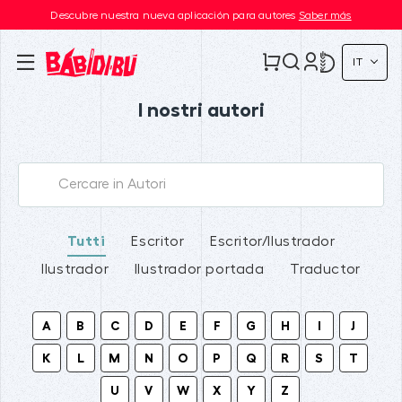
Descubre nuestra nueva aplicación para autores
Saber más
IT
I nostri autori
Tutti
Escritor
Escritor/Ilustrador
Ilustrador
Ilustrador portada
Traductor
A
B
C
D
E
F
G
H
I
J
K
L
M
N
O
P
Q
R
S
T
U
V
W
X
Y
Z