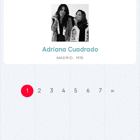
Adriana Cuadrado
MADRID, 1976
1
2
3
4
5
6
7
»