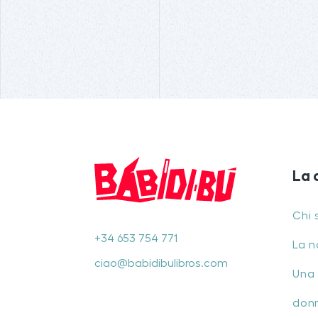
La 
Chi 
+34 653 754 771
La n
ciao@babidibulibros.com
Una 
don