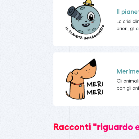
Il pian
La crisi c
priori, gl
Merime
Gli animal
con gli ani
Racconti "riguardo e