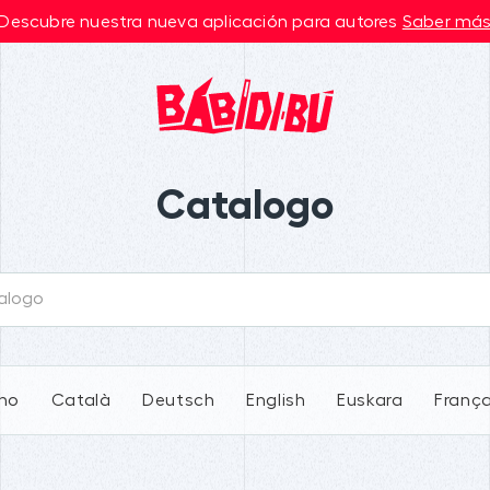
Descubre nuestra nueva aplicación para autores
Saber má
Catalogo
ano
Català
Deutsch
English
Euskara
França