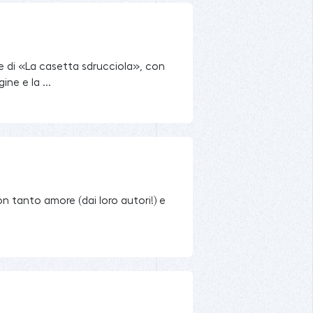
e di «La casetta sdrucciola», con
ne e la ...
 con tanto amore (dai loro autori!) e