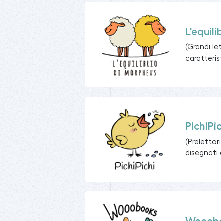
L'equil
(Grandi le
caratteris
PichiPi
(Prelettor
disegnati c