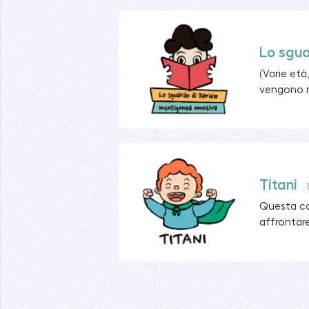
Lo sgua
(Varie età
vengono mo
Titani
Questa col
affrontare