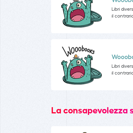
Wooob
Libri diver
il contrari
Wooob
Libri diver
il contrari
La consapevolezza so