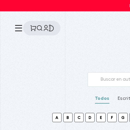
Todos
Escri
A
B
C
D
E
F
G