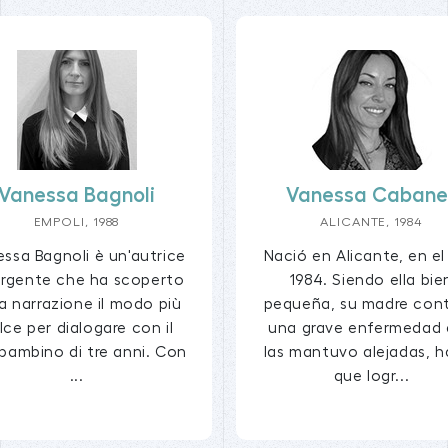
Vanessa Bagnoli
Vanessa Cabane
EMPOLI, 1988
ALICANTE, 1984
ssa Bagnoli è un'autrice
Nació en Alicante, en e
rgente che ha scoperto
1984. Siendo ella bie
la narrazione il modo più
pequeña, su madre cont
lce per dialogare con il
una grave enfermedad
bambino di tre anni. Con
las mantuvo alejadas, h
...
que logr...