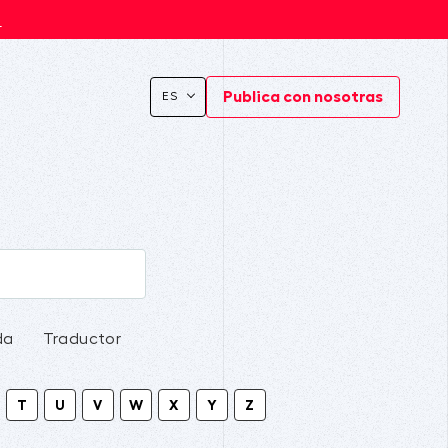
s
Publica con nosotras
ES
da
Traductor
T
U
V
W
X
Y
Z