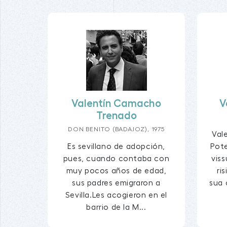
Valentín Camacho
V
Trenado
DON BENITO (BADAJOZ), 1975
Val
Es sevillano de adopción,
Pote
pues, cuando contaba con
viss
muy pocos años de edad,
ri
sus padres emigraron a
sua 
Sevilla.Les acogieron en el
barrio de la M...