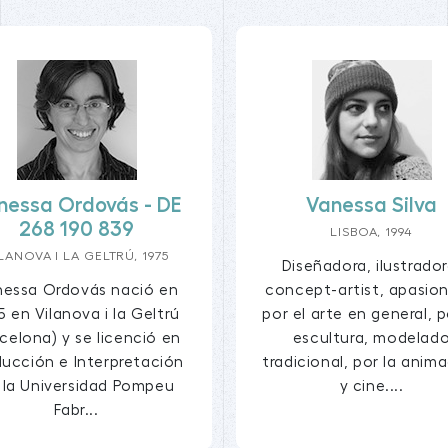
nessa Ordovás - DE
Vanessa Silva
268 190 839
LISBOA, 1994
LANOVA I LA GELTRÚ, 1975
Diseñadora, ilustrador
nessa Ordovás nació en
concept-artist, apasio
5 en Vilanova i la Geltrú
por el arte en general, p
rcelona) y se licenció en
escultura, modelad
ducción e Interpretación
tradicional, por la anim
 la Universidad Pompeu
y cine....
Fabr...