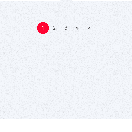
1
2
3
4
»