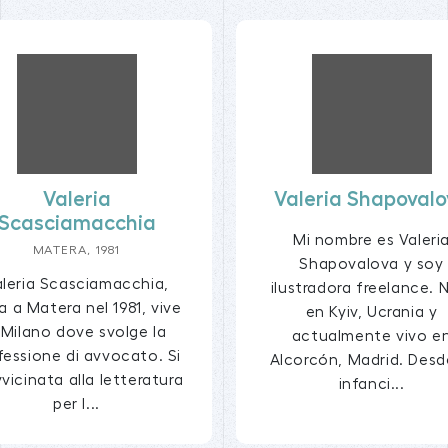
Valeria
Valeria Shapoval
Scasciamacchia
Mi nombre es Valeri
MATERA, 1981
Shapovalova y soy
aleria Scasciamacchia,
ilustradora freelance. 
a a Matera nel 1981, vive
en Kyiv, Ucrania y
 Milano dove svolge la
actualmente vivo e
fessione di avvocato. Si
Alcorcón, Madrid. Desd
vicinata alla letteratura
infanci...
per l...