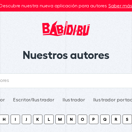
Descubre nuestra nueva aplicación para autores
Saber má
Nuestros autores
tor
Escritor/Ilustrador
Ilustrador
Ilustrador porta
H
I
J
K
L
M
N
O
P
Q
R
S