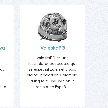
ova
ValeskaPG
a
ValeskaPG es una
ilustradora/ educadora que
Nací
se especializa en el dibujo
digital, nacida en Colombia,
n
aunque su educación la
e la
recibió en Españ...