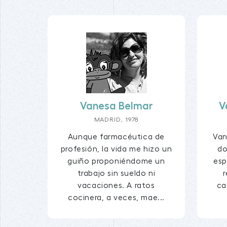
Vanesa Belmar
V
MADRID, 1978
Aunque farmacéutica de
Van
profesión, la vida me hizo un
do
guiño proponiéndome un
esp
trabajo sin sueldo ni
vacaciones. A ratos
ca
cocinera, a veces, mae...