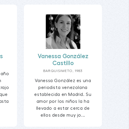
s
Vanessa González
Castillo
BARQUISIMETO, 1983
l año
n
Vanessa González es una
rajo
periodista venezolana
 que
establecida en Madrid. Su
asta
amor por los niños la ha
llevado a estar cerca de
ellos desde muy jo...