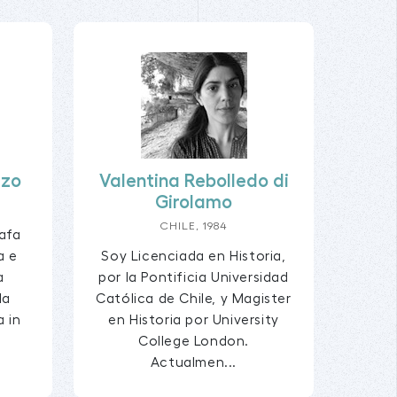
zzo
Valentina Rebolledo di
Girolamo
CHILE, 1984
afa
a e
Soy Licenciada en Historia,
a
por la Pontificia Universidad
la
Católica de Chile, y Magister
a in
en Historia por University
College London.
Actualmen...