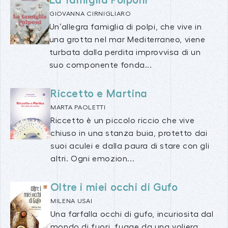
La famiglia Polponi
GIOVANNA CIRNIGLIARO
Un’allegra famiglia di polpi, che vive in
una grotta nel mar Mediterraneo, viene
turbata dalla perdita improvvisa di un
suo componente fonda...
Riccetto e Martina
MARTA PAOLETTI
Riccetto è un piccolo riccio che vive
chiuso in una stanza buia, protetto dai
suoi aculei e dalla paura di stare con gli
altri. Ogni emozion...
Oltre i miei occhi di Gufo
MILENA USAI
Una farfalla occhi di gufo, incuriosita dal
mondo di fuori, fugge da una voliera