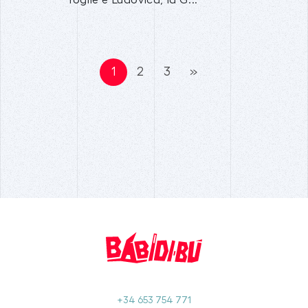
1
2
3
»
+34 653 754 771