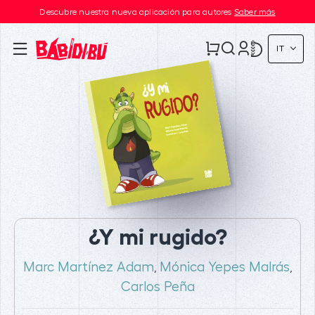
Descubre nuestra nueva aplicación para autores
Saber más
IT
¿Y mi rugido?
Marc Martínez Adam
Mónica Yepes Malrás
,
,
Carlos Peña