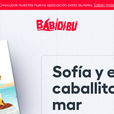
Descubre nuestra nueva aplicación para autores
Saber má
Sofía y e
caballit
mar