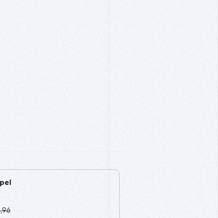
pel
,96