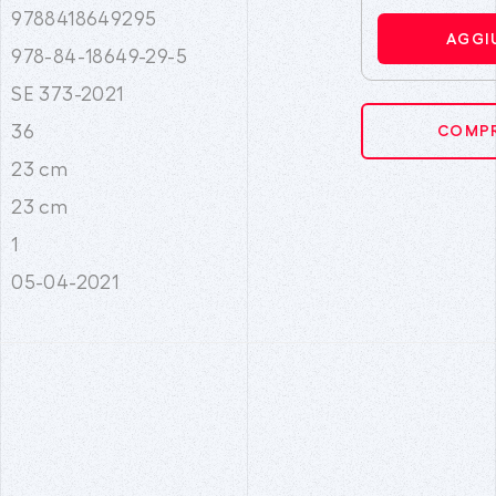
9788418649295
AGGI
978-84-18649-29-5
SE 373-2021
36
COMPR
23 cm
23 cm
1
05-04-2021