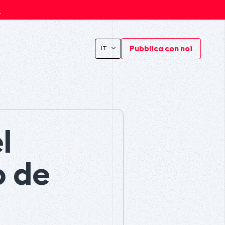
s
Pubblica con noi
IT
l
o de