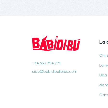
La 
Chi 
+34 653 754 771
La n
ciao@babidibulibros.com
Una 
don
Cat