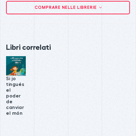
COMPRARE NELLE LIBRERIE
Libri correlati
Si jo
tingués
el
poder
de
canviar
el món