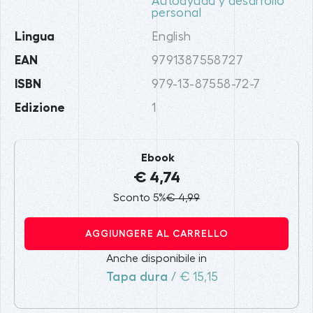
Autoayuda y desarrollo
personal
Lingua
English
EAN
9791387558727
ISBN
979-13-87558-72-7
Edizione
1
Ebook
€ 4,74
Sconto 5%
€ 4,99
AGGIUNGERE AL CARRELLO
Anche disponibile in
Tapa dura
/ € 15,15