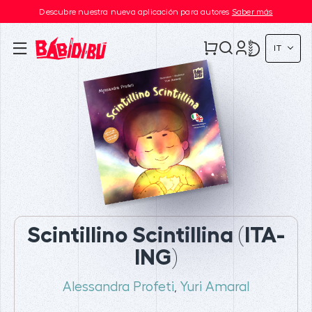
Descubre nuestra nueva aplicación para autores
Saber más
IT
Scintillino Scintillina (ITA-
ING)
Alessandra Profeti
Yuri Amaral
,