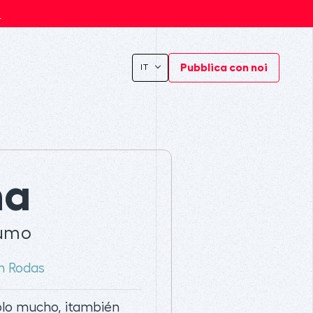
s
Pubblica con noi
IT
na
humo
n Rodas
olo mucho, ¡también