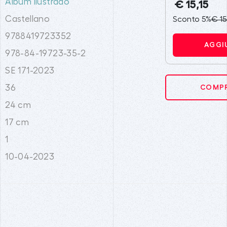
Álbum ilustrado
€ 15,15
Castellano
Sconto 5%
€ 15
9788419723352
AGGI
978-84-19723-35-2
SE 171-2023
36
COMPR
24 cm
17 cm
1
10-04-2023