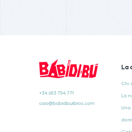
La 
Chi 
+34 653 754 771
La n
ciao@babidibulibros.com
Una 
don