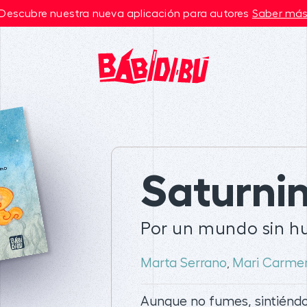
Descubre nuestra nueva aplicación para autores
Saber má
Saturni
Por un mundo sin 
Marta Serrano
Mari Carme
,
Aunque no fumes, sintiénd