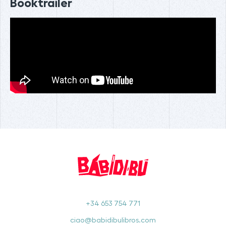
Booktrailer
+34 653 754 771
ciao@babidibulibros.com