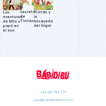
El
secreto
Tristán y
Las
de
la
aventuras
Tristán
búsqueda
de Mila y
del Ikigai
papá en
el zoo
+34 653 754 771
ciao@babidibulibros.com