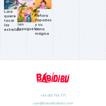
La
Lara
señora
quiere
Papadas
tocar
Jan
y su
las
Espaguetis
cana
estrellas
mágica
+34 653 754 771
ciao@babidibulibros.com