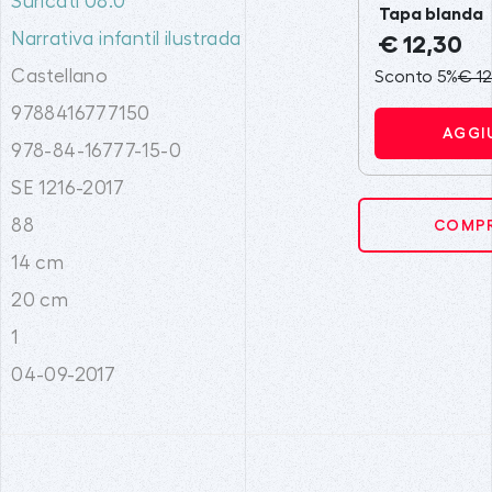
Suricati 08.0
Tapa blanda
Narrativa infantil ilustrada
€ 12,30
Castellano
Sconto 5%
€ 12
9788416777150
AGGI
978-84-16777-15-0
SE 1216-2017
88
COMPR
14 cm
20 cm
1
04-09-2017