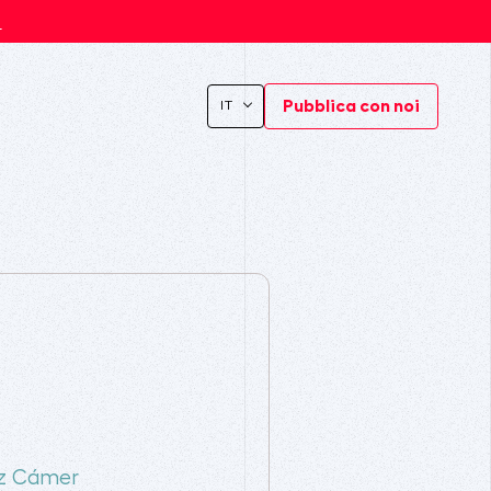
s
Pubblica con noi
IT
n
z Cámer