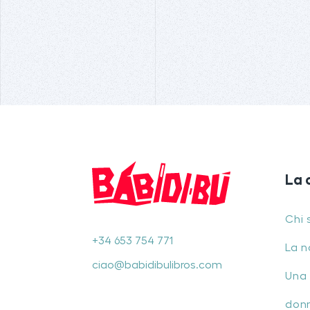
La 
Chi 
+34 653 754 771
La n
ciao@babidibulibros.com
Una 
don