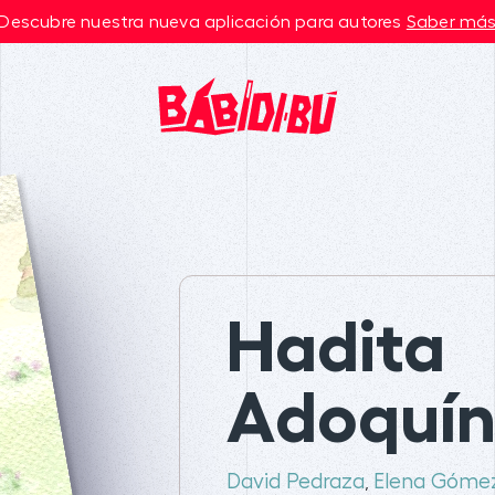
Descubre nuestra nueva aplicación para autores
Saber má
Hadita
Adoquí
David Pedraza
Elena Góme
,