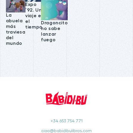
Expo
´92. Un
La
viaje en
abuela
el
Dragoncito
más
tiempo
no sabe
traviesa
lanzar
del
fuego
mundo
+34 653 754 771
ciao@babidibulibros.com