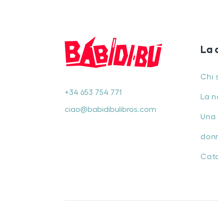
La 
Chi 
+34 653 754 771
La n
ciao@babidibulibros.com
Una 
don
Cat