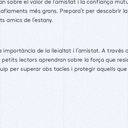
ran sobre el valor de l’amistat i la confiança m
afiaments més grans. Prepara’t per descobrir la 
ts amics de l’estany.
a importància de la lleialtat i l’amistat. A través
ls petits lectors aprendran sobre la força que res
quip per superar obs tacles i protegir aquells qu