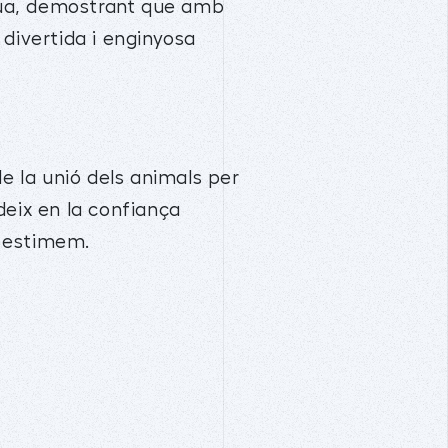
útua, demostrant que amb
divertida i enginyosa
 de la unió dels animals per
ideix en la confiança
e estimem.