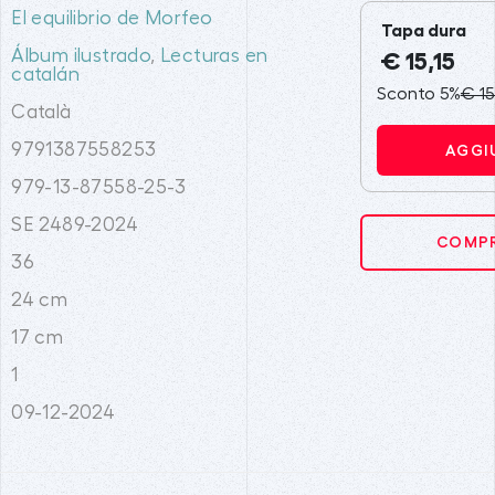
El equilibrio de Morfeo
Tapa dura
Álbum ilustrado
,
Lecturas en
€ 15,15
catalán
Sconto 5%
€ 15
Català
9791387558253
AGGI
979-13-87558-25-3
SE 2489-2024
COMPR
36
24 cm
17 cm
1
09-12-2024