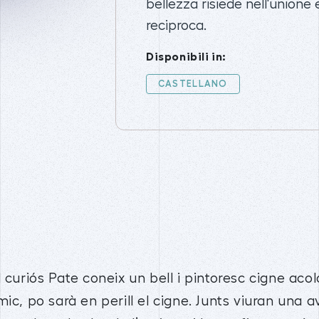
bellezza risiede nell'unione 
reciproca.
Disponibili in:
CASTELLANO
 curiós Pate coneix un bell i pintoresc cigne acol
ic, po sarà en perill el cigne. Junts viuran una 