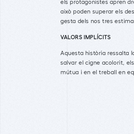
els protagonistes apren d
això poden superar els des
gesta dels nos tres estima
VALORS IMPLÍCITS
Aquesta història ressalta l
salvar el cigne acolorit, e
mútua i en el treball en e