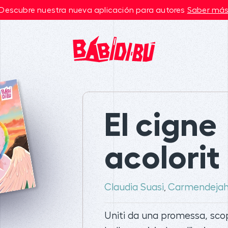
Descubre nuestra nueva aplicación para autores
Saber má
El cigne
acolorit
Claudia Suasi
Carmendejah
,
Uniti da una promessa, scop