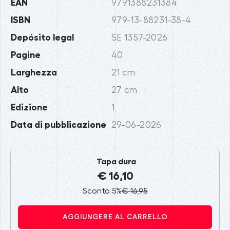
EAN
9791388231384
ISBN
979-13-88231-38-4
Depósito legal
SE 1357-2026
Pagine
40
Larghezza
21 cm
Alto
27 cm
Edizione
1
Data di pubblicazione
29-06-2026
Tapa dura
€ 16,10
Sconto 5%
€ 16,95
AGGIUNGERE AL CARRELLO