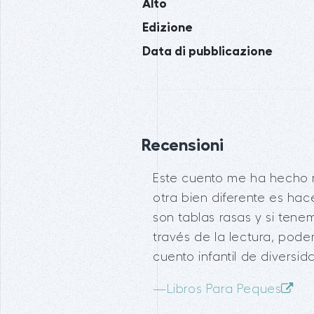
Alto
Edizione
Data di pubblicazione
Recensioni
Este cuento me ha hecho r
otra bien diferente es hac
son tablas rasas y si tene
través de la lectura, pod
cuento infantil de diversid
—
Libros Para Peques