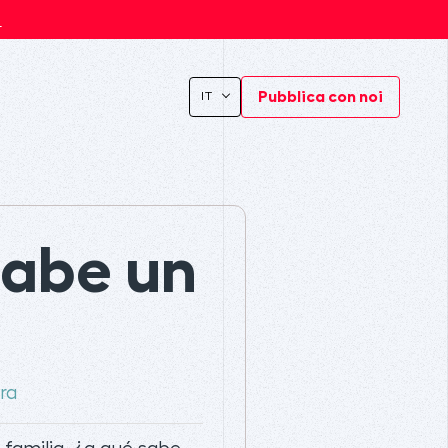
s
Pubblica con noi
IT
sabe un
ra