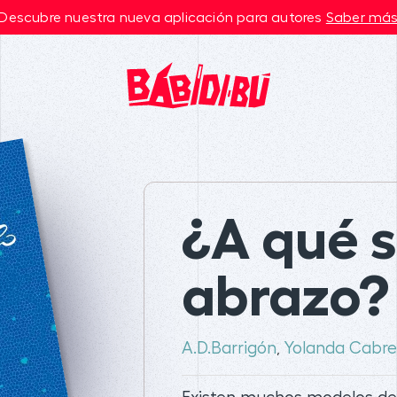
Descubre nuestra nueva aplicación para autores
Saber má
¿A qué 
abrazo?
A.D.Barrigón
Yolanda Cabre
,