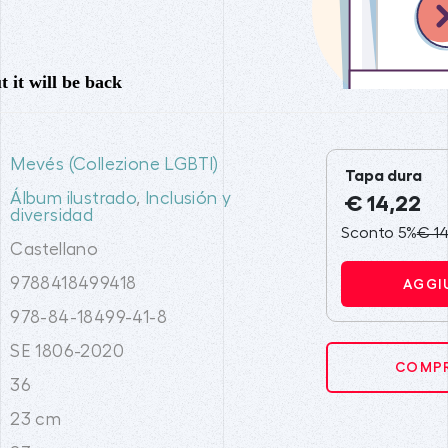
Mevés (Collezione LGBTI)
Tapa dura
Álbum ilustrado
,
Inclusión y
€ 14,22
diversidad
Sconto 5%
€ 14
Castellano
9788418499418
AGGI
978-84-18499-41-8
SE 1806-2020
COMPR
36
23 cm