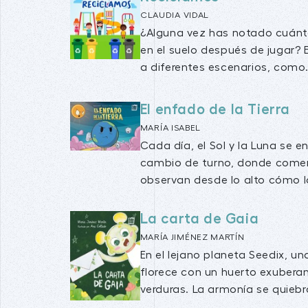
CLAUDIA VIDAL
¿Alguna vez has notado cuánt
en el suelo después de jugar? Es
a diferentes escenarios, como.
El enfado de la Tierra
MARÍA ISABEL
Cada día, el Sol y la Luna se e
cambio de turno, donde comen
observan desde lo alto cómo la 
La carta de Gaia
MARÍA JIMÉNEZ MARTÍN
En el lejano planeta Seedix, 
florece con un huerto exuberant
verduras. La armonía se quiebr