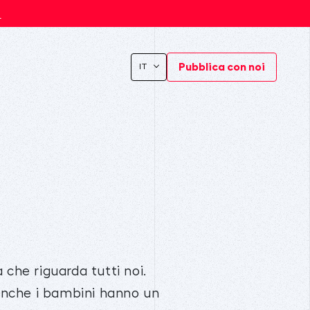
s
Pubblica con noi
IT
 che riguarda tutti noi.
, anche i bambini hanno un