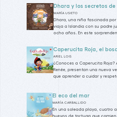
Dhara y los secretos de 
MARÍA USIETO
Dhara, una niña fascinada por 
viaja a Islandia con su padre j
ocho años. En este sorprendent
Caperucita Roja, el bos
ARIEL LOIS
¿Conoces a Caperucita Roja? A
Renée, presentan una nueva ver
que aprender a cuidar y respeta
El eco del mar
MARÍA CARBALLIDO
En una soleada playa, cuatro 
huevos de tortuga que comien