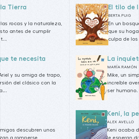
la Tierra
El tilo de
BERTA PUIG
las rocas y la naturaleza,
En un bosque
usto antes de cumplir
que su hogar
...
culpa de los 
que te necesita
La inquiet
MARÍA RAMÓN
riel y su amiga de trapo,
Mike, un sim
sión del clásico con la
increíble av
...
ser humano. A
Keni, la 
ALEX AVELLO
amigos descubren unos
Keni acaba d
zan a romperse,
le esperan d