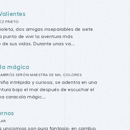
Valientes
EZ PRIETO
Violeta, dos amigas inseparables de siete
a punto de vivir la aventura más
de sus vidas. Durante unas va...
ola mágica
 AMBRÓS SERÓN-MAESTRA DE MIL COLORES
 niña intrépida y curiosa, se adentra en una
entura bajo el mar después de escuchar el
na caracola mágic...
ernos
LAR
s unicornios son pura fantasía; en cambio,