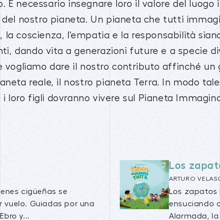
. È necessario insegnare loro il valore del luogo
 del nostro pianeta. Un pianeta che tutti immag
, la coscienza, l'empatia e la responsabilità siano
nti, dando vita a generazioni future e a specie di
 vogliamo dare il nostro contributo affinché un
neta reale, il nostro pianeta Terra. In modo tale 
 i loro figli dovranno vivere sul Pianeta Immagina
Los zapat
ARTURO VELAS
óvenes cigüeñas se
Los zapatos 
r vuelo. Guiadas por una
ensuciando 
Ebro y...
Alarmada, la 