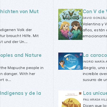
chichten von Mut
Con V de 
DAVID GONZÁL
Valentina y 
digenen Volk der
años, están 
tur braucht Hilfe. Mit
emocionante 
 und der Un...
eoples and Nature
La carac
INGRID MARÍA
m the Mapuche people in
Alegría, una
 in danger. With her
increíble av
rt o...
susurro de u
 Indígenas y de la
Los unicu
PAU ARASA VIL
Dicen que lo