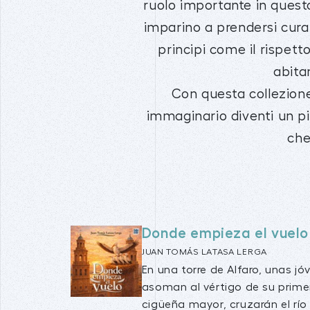
ruolo importante in questo
imparino a prendersi cura
principi come il rispetto
abita
Con questa collezione
immaginario diventi un pia
che
Donde empieza el vuelo
JUAN TOMÁS LATASA LERGA
En una torre de Alfaro, unas j
asoman al vértigo de su prime
cigüeña mayor, cruzarán el río 