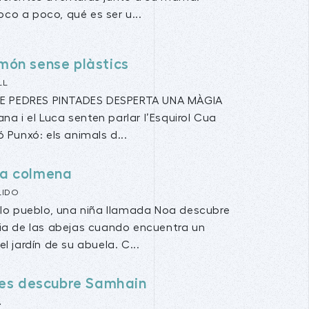
oco a poco, qué es ser u...
món sense plàstics
LL
E PEDRES PINTADES DESPERTA UNA MÀGIA
na i el Luca senten parlar l’Esquirol Cua
çó Punxó: els animals d...
 la colmena
LIDO
ilo pueblo, una niña llamada Noa descubre
ia de las abejas cuando encuentra un
l jardín de su abuela. C...
es descubre Samhain
A