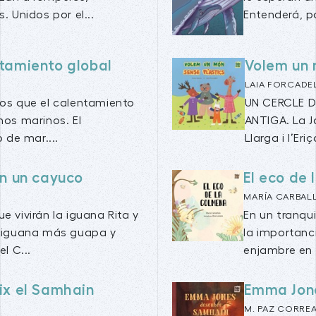
 Unidos por el...
Entenderá, p
entamiento global
Volem un 
LAIA FORCADE
tos que el calentamiento
UN CERCLE D
mos marinos. El
ANTIGA. La Ja
 de mar....
Llarga i l’Eri
en un cayuco
El eco de
MARÍA CARBAL
e vivirán la iguana Rita y
En un tranqu
la iguana más guapa y
la importanc
l C...
enjambre en e
ix el Samhain
Emma Jon
M. PAZ CORRE