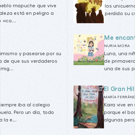
pueblo mapuche que vive
los unicuern
aleza está en peligro a
perdido su cu
 «co...
Me encant
NURIA MORA
timismo y pasearse por su
Luna, una niñ
a de que sus verdaderos
de primaver
mig...
una de sus p
El Gran H
MARÍA FERRÁN
siempre iba al colegio
Kaira vive e
ela. Pero un día, todo
porque el bo
 la e...
algunas pers