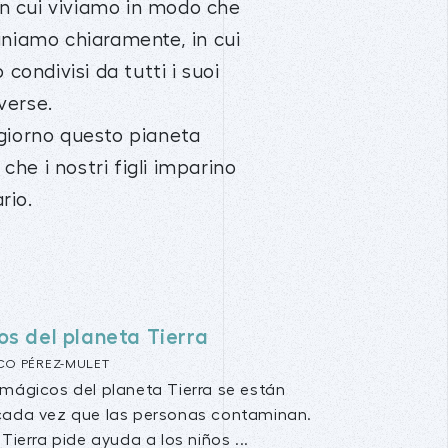
 in cui viviamo in modo che
iniamo chiaramente, in cui
 condivisi da tutti i suoi
verse.
 giorno questo pianeta
che i nostri figli imparino
rio.
os del planeta Tierra
CO PÉREZ-MULET
mágicos del planeta Tierra se están
cada vez que las personas contaminan.
Tierra pide ayuda a los niños ...