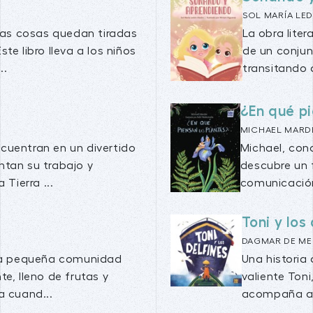
SOL MARÍA LE
as cosas quedan tiradas
La obra lite
te libro lleva a los niños
de un conjun
..
transitando d
¿En qué pi
MICHAEL MARD
ncuentran en un divertido
Michael, cono
tan su trabajo y
descubre un
Tierra ...
comunicación
Toni y los
DAGMAR DE ME
una pequeña comunidad
Una historia
e, lleno de frutas y
valiente Toni
a cuand...
acompaña a s