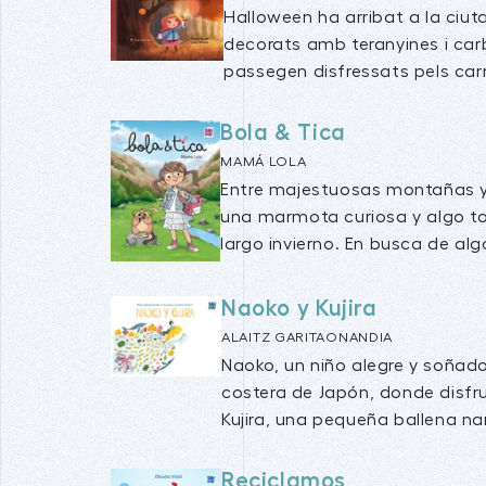
Halloween ha arribat a la ciut
decorats amb teranyines i carb
passegen disfressats pels carre
Bola & Tica
MAMÁ LOLA
Entre majestuosas montañas y 
una marmota curiosa y algo tor
largo invierno. En busca de alg
Naoko y Kujira
ALAITZ GARITAONANDIA
Naoko, un niño alegre y soñado
costera de Japón, donde disfr
Kujira, una pequeña ballena nar
Reciclamos