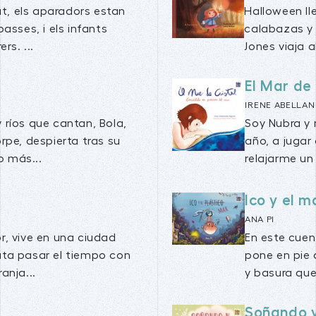
at, els aparadors estan
Halloween ll
asses, i els infants
calabazas y 
rs. ...
Jones viaja a
El Mar de 
IRENE ABELLAN
ríos que cantan, Bola,
Soy Nubra y 
pe, despierta tras su
año, a jugar
o más...
relajarme un 
Ico y el m
ANA PI
r, vive en una ciudad
En este cuen
uta pasar el tiempo con
pone en pie 
anja...
y basura que
Soñando 