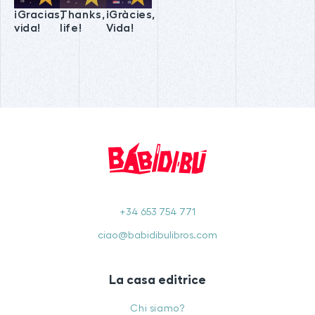
¡Gracias,
Thanks,
¡Gràcies,
vida!
life!
Vida!
+34 653 754 771
ciao@babidibulibros.com
La casa editrice
Chi siamo?