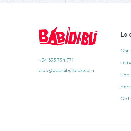
La 
Chi 
+34 653 754 771
La n
ciao@babidibulibros.com
Una 
don
Cat