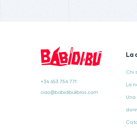
La 
Chi 
+34 653 754 771
La n
ciao@babidibulibros.com
Una 
don
Cat