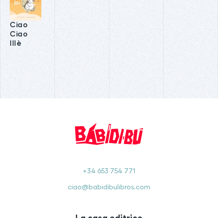
Ciao
Ciao
Illè
+34 653 754 771
ciao@babidibulibros.com
La casa editrice