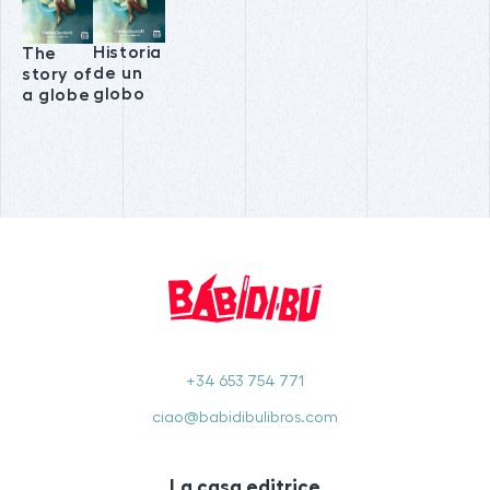
Historia
The
de un
story of
globo
a globe
+34 653 754 771
ciao@babidibulibros.com
La casa editrice