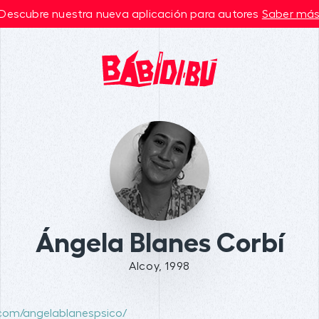
Descubre nuestra nueva aplicación para autores
Saber má
Ángela Blanes Corbí
Alcoy, 1998
com/angelablanespsico/