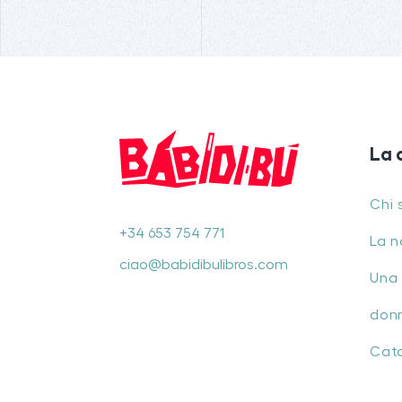
La 
Chi 
+34 653 754 771
La n
ciao@babidibulibros.com
Una 
don
Cat