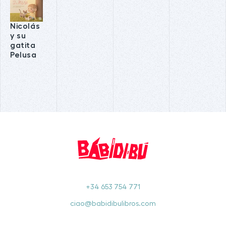
Nicolás
y su
gatita
Pelusa
+34 653 754 771
ciao@babidibulibros.com