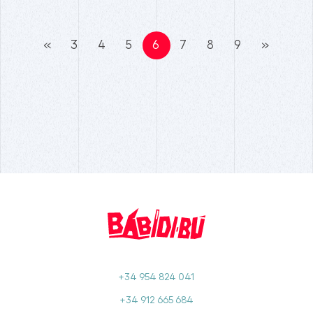
«
3
4
5
6
7
8
9
»
+34 954 824 041
+34 912 665 684