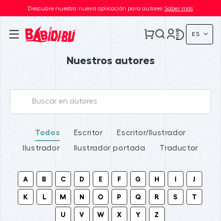
Descubre nuestra nueva aplicación para autores
Saber más
ES
Nuestros autores
Todos
Escritor
Escritor/Ilustrador
Ilustrador
Ilustrador portada
Traductor
A
B
C
D
E
F
G
H
I
J
K
L
M
N
O
P
Q
R
S
T
U
V
W
X
Y
Z