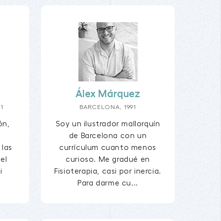
Álex Márquez
1
BARCELONA, 1991
ón,
Soy un ilustrador mallorquín
a
de Barcelona con un
 las
currículum cuanto menos
el
curioso. Me gradué en
i
Fisioterapia, casi por inercia.
.
Para darme cu...