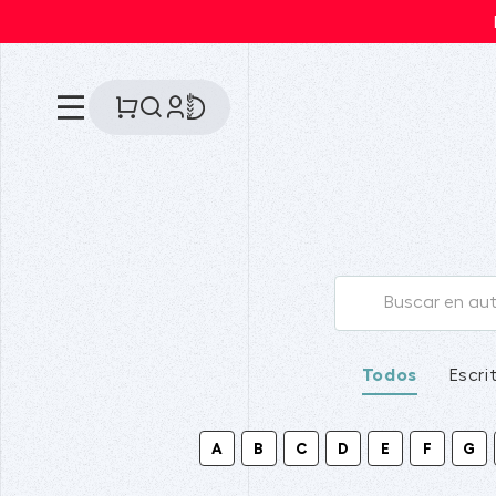
Todos
Escri
A
B
C
D
E
F
G