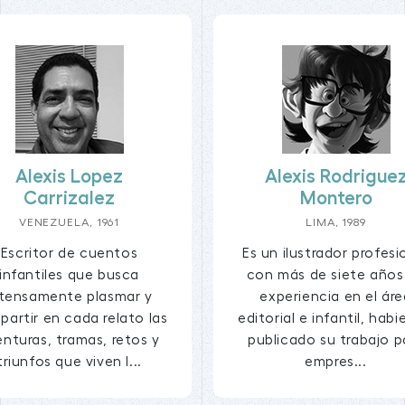
Alexis Lopez
Alexis Rodrigue
Carrizalez
Montero
VENEZUELA, 1961
LIMA, 1989
Escritor de cuentos
Es un ilustrador profesi
infantiles que busca
con más de siete años
ntensamente plasmar y
experiencia en el áre
artir en cada relato las
editorial e infantil, hab
nturas, tramas, retos y
publicado su trabajo p
triunfos que viven l...
empres...