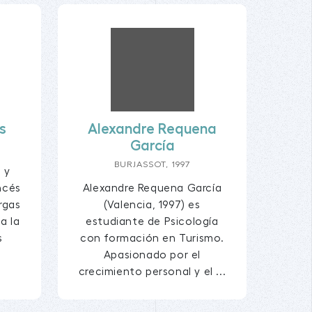
s
Alexandre Requena
García
BURJASSOT, 1997
 y
ncés
Alexandre Requena García
rgas
(Valencia, 1997) es
a la
estudiante de Psicología
s
con formación en Turismo.
Apasionado por el
crecimiento personal y el ...