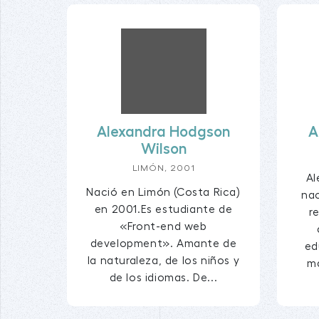
Alexandra Hodgson
A
Wilson
LIMÓN, 2001
Al
Nació en Limón (Costa Rica)
nac
en 2001.Es estudiante de
r
«Front-end web
development». Amante de
ed
la naturaleza, de los niños y
ma
de los idiomas. De...