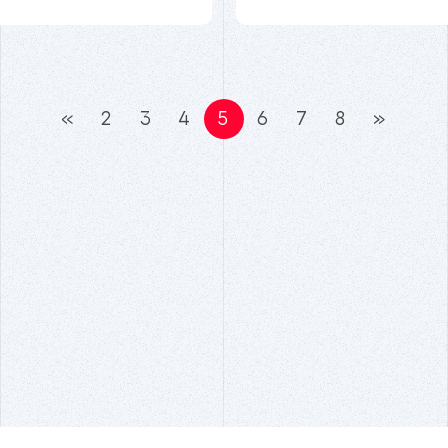
«
2
3
4
5
6
7
8
»