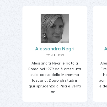
Alessandra Negri
A
ROMA, 1979
Alessandra Negri è nata a
Ale
Roma nel 1979 ed è cresciuta
Fir
sulla costa della Maremma
h
Toscana. Dopo gli studi in
bamb
giurisprudenza a Pisa e venti
e de
an...