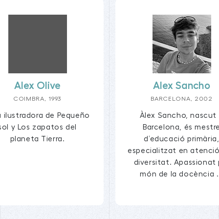
Alex Olive
Alex Sancho
COIMBRA, 1993
BARCELONA, 2002
a ilustradora de Pequeño
Àlex Sancho, nascut
sol y Los zapatos del
Barcelona, és mestr
planeta Tierra.
d’educació primària
especialitzat en atenció
diversitat. Apassionat 
món de la docència .