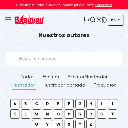
Descubre nuestra nueva aplicación para autores
Saber más
ES
Nuestros autores
Todos
Escritor
Escritor/Ilustrador
Ilustrador
Ilustrador portada
Traductor
A
B
C
D
E
F
G
H
I
J
K
L
M
N
O
P
Q
R
S
T
U
V
W
X
Y
Z