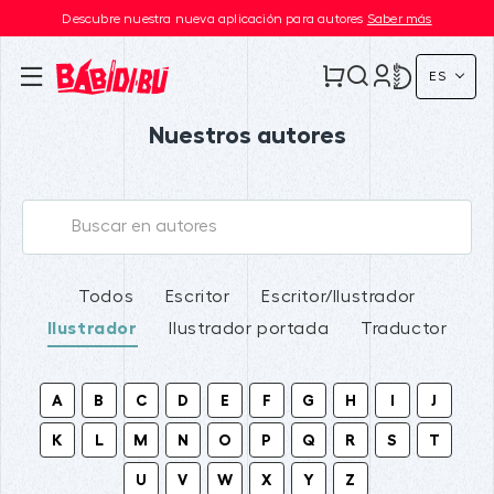
Descubre nuestra nueva aplicación para autores
Saber más
ES
Nuestros autores
Todos
Escritor
Escritor/Ilustrador
Ilustrador
Ilustrador portada
Traductor
A
B
C
D
E
F
G
H
I
J
K
L
M
N
O
P
Q
R
S
T
U
V
W
X
Y
Z