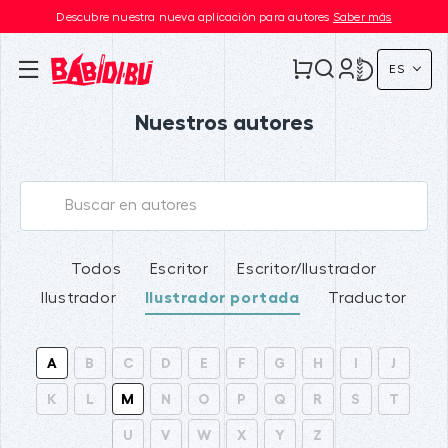
Descubre nuestra nueva aplicación para autores
Saber más
ES
Nuestros autores
Todos
Escritor
Escritor/Ilustrador
Ilustrador
Ilustrador portada
Traductor
A
B
C
D
E
F
G
H
I
J
K
L
M
N
O
P
Q
R
S
T
U
V
W
X
Y
Z