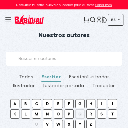
Descubre nuestra nueva aplicación para autores
Saber más
ES
Nuestros autores
Todos
Escritor
Escritor/Ilustrador
Ilustrador
Ilustrador portada
Traductor
A
B
C
D
E
F
G
H
I
J
K
L
M
N
O
P
Q
R
S
T
U
V
W
X
Y
Z