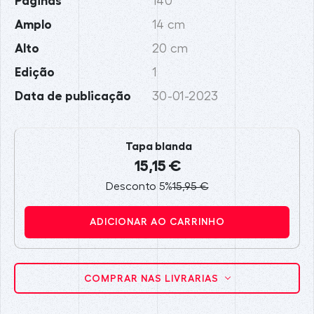
Páginas
140
Amplo
14 cm
Alto
20 cm
Edição
1
Data de publicação
30-01-2023
Tapa blanda
15,15 €
Desconto 5%
15,95 €
ADICIONAR AO CARRINHO
COMPRAR NAS LIVRARIAS