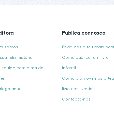
ditora
Publica connosco
m somos
Envia-nos o teu manuscri
ssa feliz história
Como publicar um livro
 equipa com alma de
infantil
her
Como promovemos o te
álogo anual
livro nas livrarias
Contacta-nos