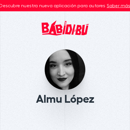
Descubre nuestra nueva aplicación para autores
Saber má
Almu López