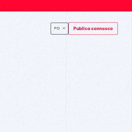
s
Publica connosco
PO