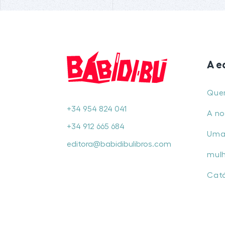
A e
Que
+34 954 824 041
A no
+34 912 665 684
Uma
editora@babidibulibros.com
mul
Cat