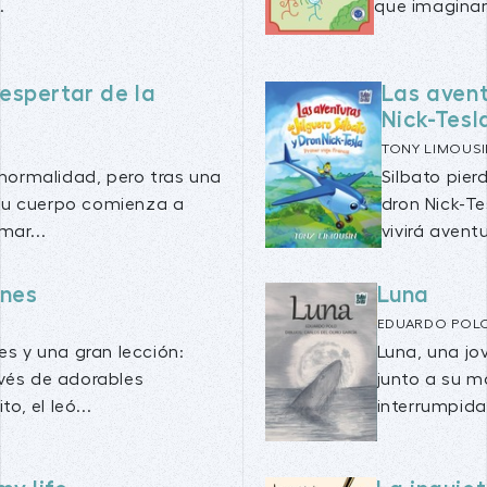
.
que imaginan
despertar de la
Las avent
Nick-Tesl
TONY LIMOUSI
 normalidad, pero tras una
Silbato pier
su cuerpo comienza a
dron Nick-Tes
mar...
vivirá aventu
ones
Luna
EDUARDO POL
s y una gran lección:
Luna, una jo
avés de adorables
junto a su ma
o, el leó...
interrumpida