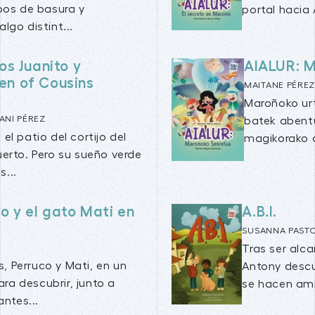
bos de basura y
portal hacia 
go distint...
os Juanito y
AIALUR: 
en of Cousins
MAITANE PÉRE
Maroñoko ur
ANI PÉREZ
batek abentur
l patio del cortijo del
magikorako a
erto. Pero su sueño verde
...
o y el gato Mati en
A.B.I.
SUSANNA PAST
Tras ser alca
 Perruco y Mati, en un
Antony descu
ara descubrir, junto a
se hacen ami
ntes...