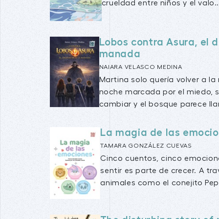
crueldad entre niños y el valo..
Lobos contra Asura, el 
manada
NAIARA VELASCO MEDINA
Martina solo quería volver a la
noche marcada por el miedo, 
cambiar y el bosque parece lla
La magia de las emoci
TAMARA GONZÁLEZ CUEVAS
Cinco cuentos, cinco emocione
sentir es parte de crecer. A tr
animales como el conejito Pepit