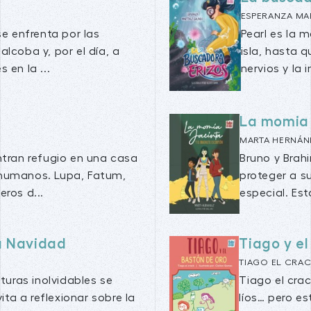
ESPERANZA MA
se enfrenta por las
Pearl es la 
lcoba y, por el día, a
isla, hasta 
 en la ...
nervios y la 
La momia 
MARTA HERNÁN
ntran refugio en una casa
Bruno y Brah
humanos. Lupa, Fatum,
proteger a s
ros d...
especial. Es
a Navidad
Tiago y el
TIAGO EL CRA
turas inolvidables se
Tiago el cra
ita a reflexionar sobre la
líos… pero e