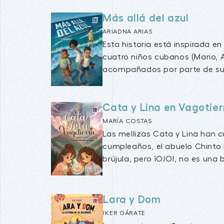
Más allá del azul
ARIADNA ARIAS
Esta historia está inspirada en
cuatro niños cubanos (Mario, A
acompañados por parte de sus
Cata y Lina en Vagotier
MARÍA COSTAS
Las mellizas Cata y Lina han c
cumpleaños, el abuelo Chinto 
brújula, pero ¡OJO!, no es una br
Lara y Dom
IKER GÁRATE