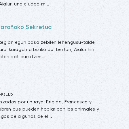
Aialur, una ciudad m...
Maroñoko Sekretua
Z
tegian egun pasa zebilen lehengusu-talde
a ikaragarria biziko du, bertan, Aialur hiri
tari bat aurkitzen...
ORELLO
nzados por un rayo, Brigida, Francesco y
bren que pueden hablar con los animales y
gos de algunos de el...