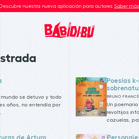
Descubre nuestra nueva aplicación para autores
Saber má
lustrada
a
Poesías k-n
sobrenatu
l mundo se detuvo y todo
BRUNO FRANCÉ
Un poemario 
res años, no entendía por
revoltijos in
.
cazuelas, pa
turas de Arturo
Personaje