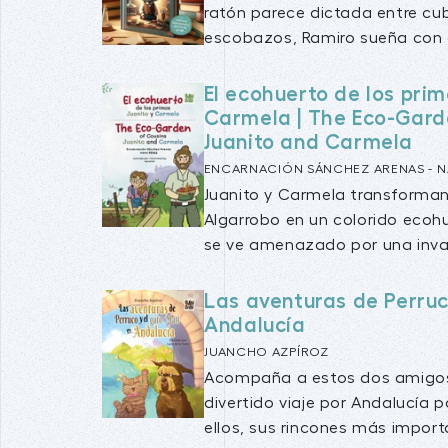
ratón parece dictada entre cu
escobazos, Ramiro sueña con al
El ecohuerto de los prim
Carmela | The Eco-Gard
Juanito and Carmela
ENCARNACIÓN SÁNCHEZ ARENAS - N
Juanito y Carmela transforman e
Algarrobo en un colorido ecohu
se ve amenazado por una invas
Las aventuras de Perruc
Andalucía
JUANCHO AZPÍROZ
Acompaña a estos dos amigos,
divertido viaje por Andalucía p
ellos, sus rincones más importa