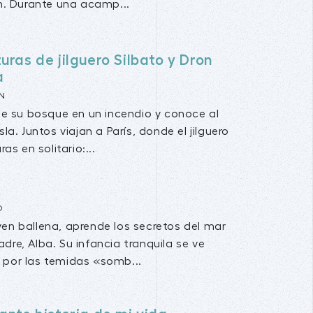
. Durante una acamp...
uras de jilguero Silbato y Dron
a
N
de su bosque en un incendio y conoce al
la. Juntos viajan a París, donde el jilguero
ras en solitario:...
O
ven ballena, aprende los secretos del mar
dre, Alba. Su infancia tranquila se ve
 por las temidas «somb...