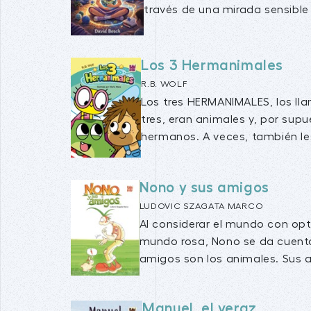
través de una mirada sensible y
Los 3 Hermanimales
R.B. WOLF
Los tres HERMANIMALES, los ll
tres, eran animales y, por sup
hermanos. A veces, también les
Nono y sus amigos
LUDOVIC SZAGATA MARCO
Al considerar el mundo con op
mundo rosa, Nono se da cuent
amigos son los animales. Sus a
Manuel, el veraz