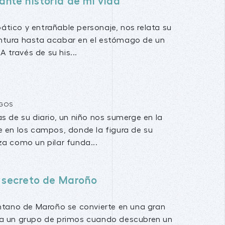
ante historia de mi vida
pático y entrañable personaje, nos relata su
entura hasta acabar en el estómago de un
 través de su his...
GOS
as de su diario, un niño nos sumerge en la
e en los campos, donde la figura de su
za como un pilar funda...
l secreto de Maroño
antano de Maroño se convierte en una gran
a un grupo de primos cuando descubren un