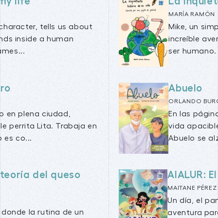
my life
La inquiet
MARÍA RAMÓN
character, tells us about
Mike, un sim
ends inside a human
increíble av
ames...
ser humano. A
aro
Abuelo
ORLANDO BUR
o en plena ciudad,
En las págin
 perrita Lita. Trabaja en
vida apacibl
 es co...
Abuelo se al
 teoría del queso
AIALUR: E
MAITANE PÉREZ
Un día, el p
, donde la rutina de un
aventura par