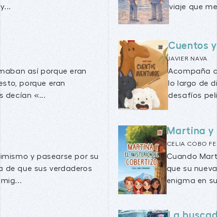
...
viaje que mez
Cuentos y
JAVIER NAVA
amaban así porque eran
Acompaña a F
uesto, porque eran
lo largo de 
 decían «...
desafíos peli
Martina y 
CELIA COBO F
timismo y pasearse por su
Cuando Mart
a de que sus verdaderos
que su nueva
mig...
enigma en su 
La buscad