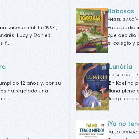
Babosas
ÁNGEL GARCÍA
 un suceso real. En 1994,
Poco podía i
ndrés, Lucy y Daniel),
que decidió 
 f...
el colegio y 
ra
Lunària
JÚLIA ROQUÉ
umplido 12 años y, por su
En Kael ha p
les ha regalado una
lluna plena 
új...
li explica co
¡Ya no te
PABLO BOJADO