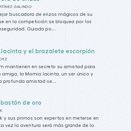
RTÍNEZ GALINDO
mejor buscadora de erizos mágicos de su
que en la competición se bloquea por los
inseguridad. Guiada po...
Jacinta y el brazalete escorpión
DEZ
im mantienen en secreto su amistad para
u amiga, la Momia Jacinta, un ser único y
ta profunda amistad se...
 bastón de oro
CK
ck y sus primos son expertos en meterse en
sta vez la aventura será más grande de lo