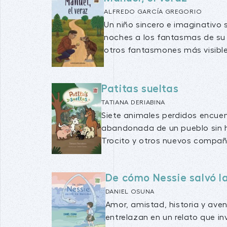
ALFREDO GARCÍA GREGORIO
Un niño sincero e imaginativo 
noches a los fantasmas de su a
otros fantasmones más visibles
Patitas sueltas
TATIANA DERIABINA
Siete animales perdidos encue
abandonada de un pueblo sin 
Trocito y otros nuevos compañe
De cómo Nessie salvó l
DANIEL OSUNA
Amor, amistad, historia y aven
entrelazan en un relato que inv