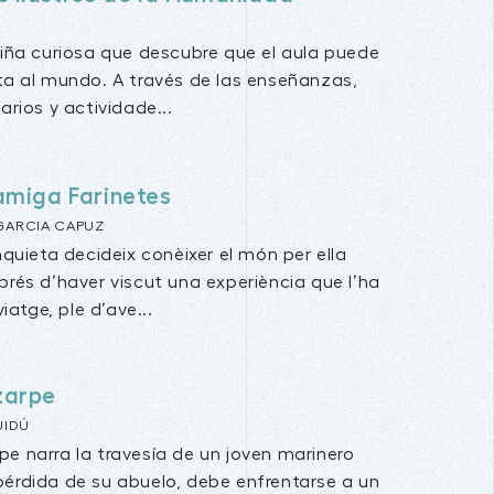
niña curiosa que descubre que el aula puede
ta al mundo. A través de las enseñanzas,
arios y actividade...
amiga Farinetes
GARCIA CAPUZ
nquieta decideix conèixer el món per ella
rés d’haver viscut una experiència que l’ha
viatge, ple d’ave...
 zarpe
UIDÚ
rpe narra la travesía de un joven marinero
 pérdida de su abuelo, debe enfrentarse a un