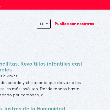
s
Publica con nosotras
ES
allitas. Revoltillos infantiles casi
rales
S GIMÉNEZ
descarado y chispeante que da voz a los
fantiles más insólitos. Desde mocos hasta
sando por cordones, d...
s Ilustres de la Humanidad