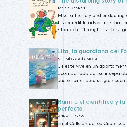
The disturbing story of 
MARÍA RAMÓN
Mike, a friendly and endearing 
his incredible adventure that 
stomach. Through his story, g
Lita, la guardiana del F
NOEMÍ GARCÍA MOTA
Celeste vive en un apartament
acompañada por su inseparable
una oficina, pero su gran sueño
Ramiro el científico y la
perfecto
ANNA PERRONE
En el Callejón de los Circenses