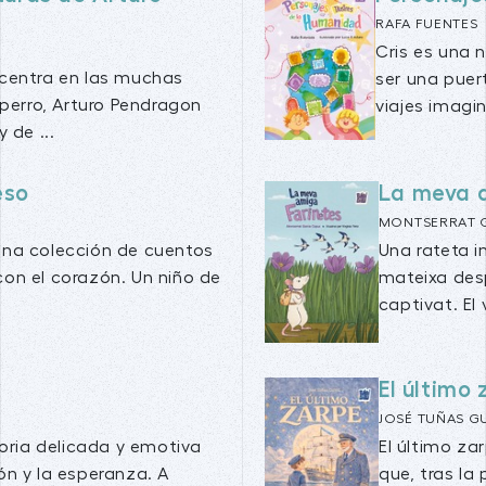
RAFA FUENTES
Cris es una 
 centra en las muchas
ser una puer
 perro, Arturo Pendragon
viajes imagin
 de ...
eso
La meva 
MONTSERRAT 
s una colección de cuentos
Una rateta i
on el corazón. Un niño de
mateixa desp
captivat. El 
El último
JOSÉ TUÑAS G
storia delicada y emotiva
El último za
ión y la esperanza. A
que, tras la