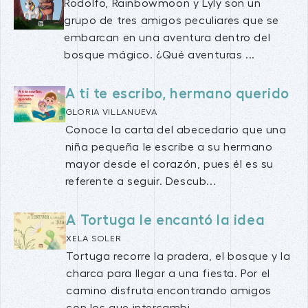
Rodolfo, Rainbowmoon y Lyly son un
grupo de tres amigos peculiares que se
embarcan en una aventura dentro del
bosque mágico. ¿Qué aventuras ...
A ti te escribo, hermano querido
GLORIA VILLANUEVA
Conoce la carta del abecedario que una
niña pequeña le escribe a su hermano
mayor desde el corazón, pues él es su
referente a seguir. Descub...
A Tortuga le encantó la idea
XELA SOLER
Tortuga recorre la pradera, el bosque y la
charca para llegar a una fiesta. Por el
camino disfruta encontrando amigos
con los que intercambi...