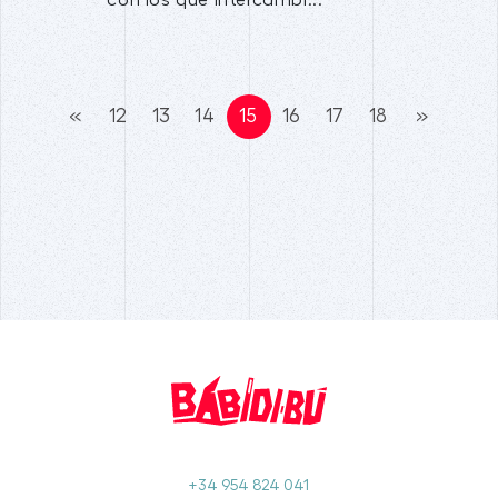
«
12
13
14
15
16
17
18
»
+34 954 824 041