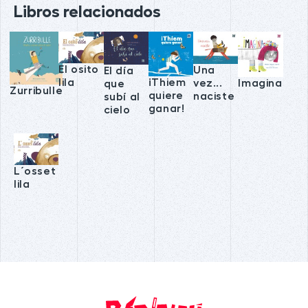
Libros relacionados
El osito
Una
El día
lila
¡Thiem
vez...
Imagina
que
Zurribulle
quiere
naciste
subí al
ganar!
cielo
L´osset
lila