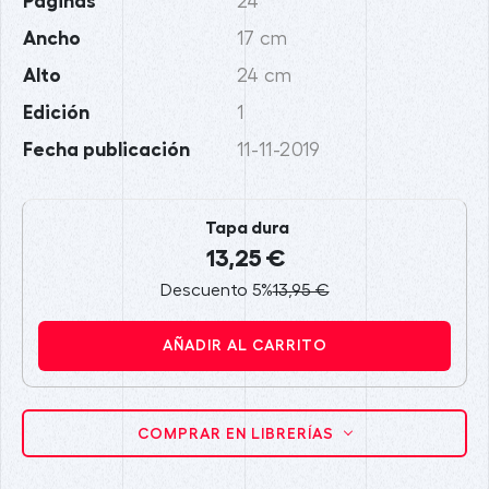
Páginas
24
Ancho
17 cm
Alto
24 cm
Edición
1
Fecha publicación
11-11-2019
Tapa dura
13,25 €
Descuento 5%
13,95 €
AÑADIR AL CARRITO
COMPRAR EN LIBRERÍAS