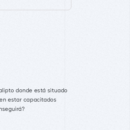
alipto donde está situado
cen estar capacitados
onseguirá?