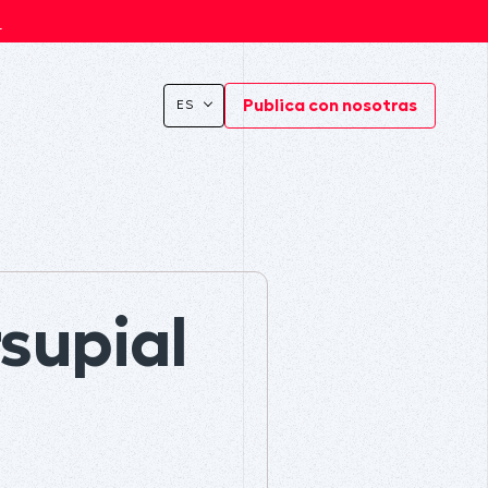
s
Publica con nosotras
ES
supial