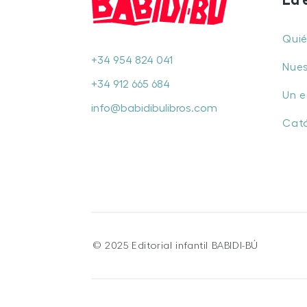
La 
Qui
+34 954 824 041
Nues
+34 912 665 684
Un e
info@babidibulibros.com
Cat
© 2025 Editorial infantil BABIDI-BÚ