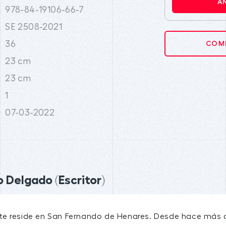
A
978-84-19106-66-7
SE 2508-2021
36
COMP
23 cm
23 cm
1
07-03-2022
 Delgado (Escritor)
e reside en San Fernando de Henares. Desde hace más d