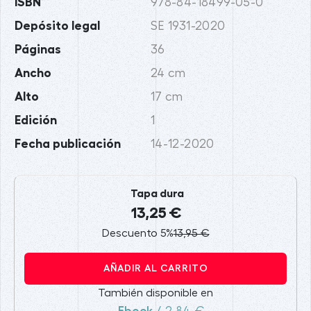
ISBN
978-84-18499-05-0
Depósito legal
SE 1931-2020
Páginas
36
Ancho
24 cm
Alto
17 cm
Edición
1
Fecha publicación
14-12-2020
Tapa dura
13,25 €
Descuento 5%
13,95 €
AÑADIR AL CARRITO
También disponible en