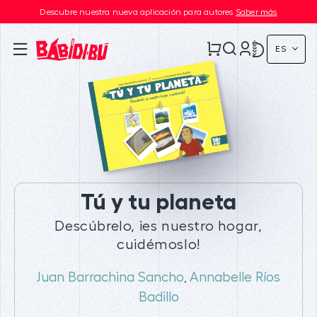
Descubre nuestra nueva aplicación para autores
Saber más
ES
Tú y tu planeta
Descúbrelo, ¡es nuestro hogar,
cuidémoslo!
Juan Barrachina Sancho
Annabelle Ríos
,
Badillo