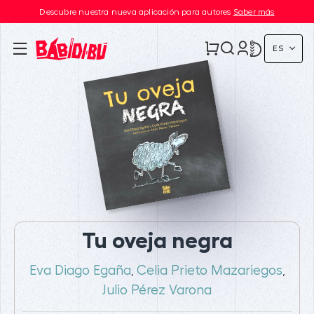
Descubre nuestra nueva aplicación para autores
Saber más
ES
Tu oveja negra
Eva Diago Egaña
Celia Prieto Mazariegos
,
,
Julio Pérez Varona