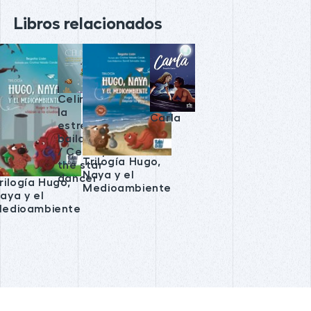
Libros relacionados
Celina,
la
Carla
estrella
bailarina
/ Celina,
Trilogía Hugo,
the star
Naya y el
dancer
rilogía Hugo,
Medioambiente
aya y el
edioambiente