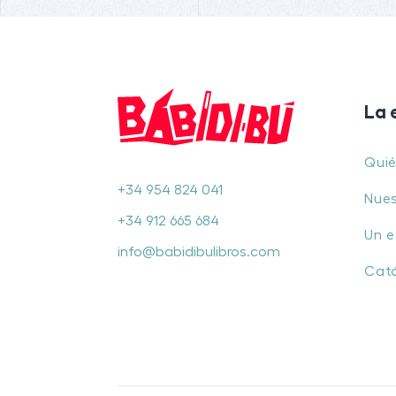
La 
Qui
+34 954 824 041
Nues
+34 912 665 684
Un e
info@babidibulibros.com
Cat