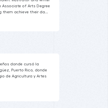
en. Illustrator and writer
n Associate of Arts Degree
g them achieve their da...
queños donde cursó la
agüez, Puerto Rico, donde
io de Agricultura y Artes