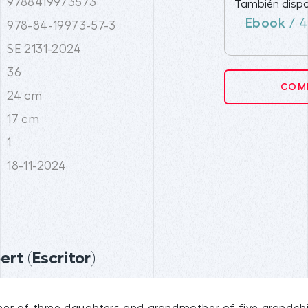
9788419973573
También dispo
Ebook
/ 4
978-84-19973-57-3
SE 2131-2024
36
COMP
24 cm
17 cm
1
18-11-2024
rt (Escritor)