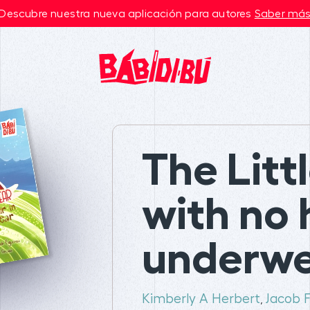
Descubre nuestra nueva aplicación para autores
Saber má
The Litt
with no h
underw
Kimberly A Herbert
Jacob 
,