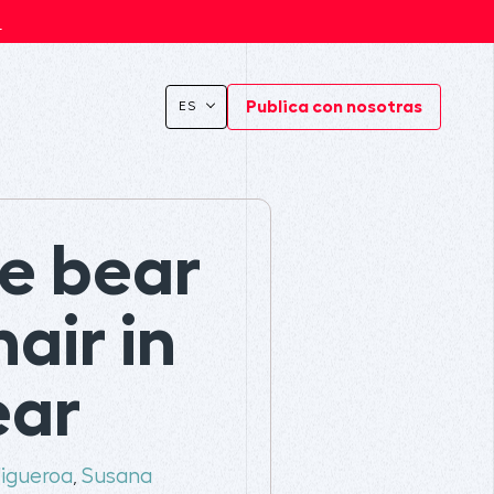
s
Publica con nosotras
ES
le bear
air in
ear
Figueroa
Susana
,