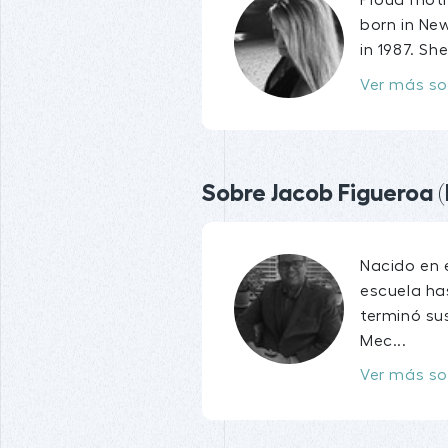
Proud mothe
born in New
in 1987. Sh
Ver más so
Sobre Jacob Figueroa (
Nacido en e
escuela ha
terminó sus
Mec...
Ver más so