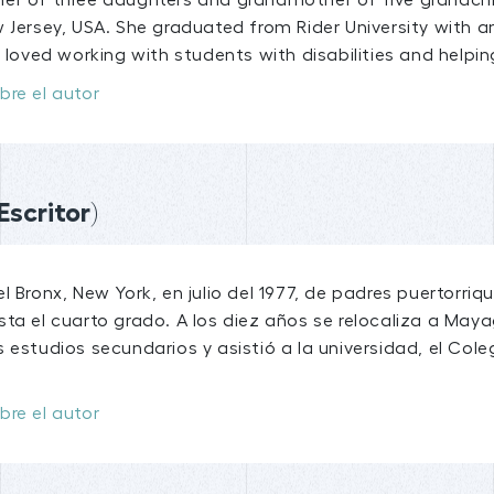
r of three daughters and grandmother of five grandchildr
 Jersey, USA. She graduated from Rider University with a
e loved working with students with disabilities and helpin
bre el autor
Escritor)
l Bronx, New York, en julio del 1977, de padres puertorri
sta el cuarto grado. A los diez años se relocaliza a May
 estudios secundarios y asistió a la universidad, el Coleg
bre el autor