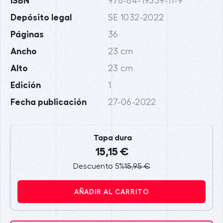
ISBN
978-84-19339-11-9
Depósito legal
SE 1032-2022
Páginas
36
Ancho
23 cm
Alto
23 cm
Edición
1
Fecha publicación
27-06-2022
Tapa dura
15,15 €
Descuento 5%
15,95 €
AÑADIR AL CARRITO