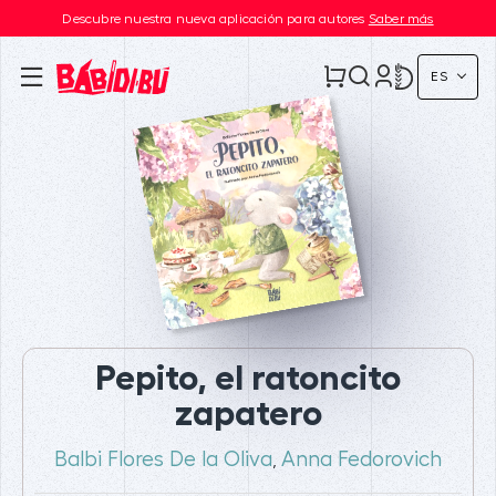
Descubre nuestra nueva aplicación para autores
Saber más
ES
Pepito, el ratoncito
zapatero
Balbi Flores De la Oliva
Anna Fedorovich
,