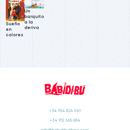
Un
barquito
a la
Sueño
deriva
en
colores
+34 954 824 041
+34 912 665 684
info@babidibulibros.com