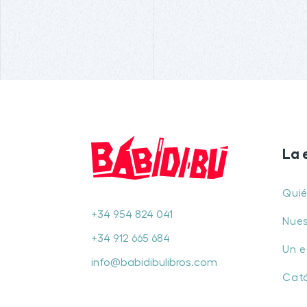
La 
Qui
+34 954 824 041
Nues
+34 912 665 684
Un e
info@babidibulibros.com
Cat