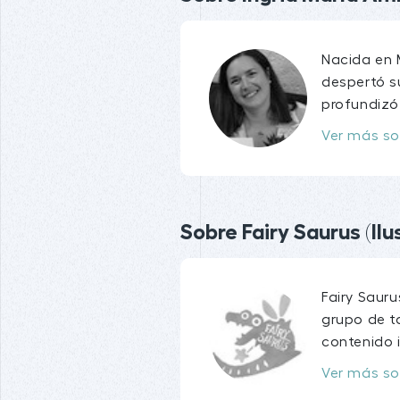
Nacida en M
despertó su
profundizó
Ver más so
Sobre Fairy Saurus (Ilu
Fairy Saur
grupo de ta
contenido i
Ver más so