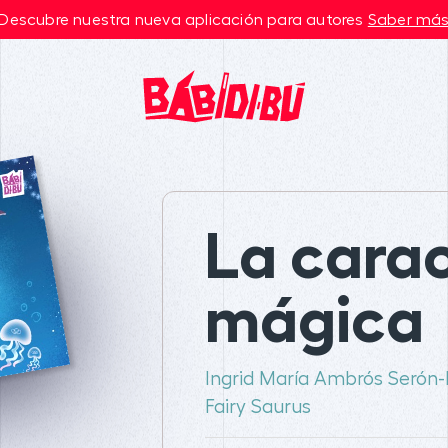
Descubre nuestra nueva aplicación para autores
Saber má
La cara
mágica
Ingrid María Ambrós Serón-
Fairy Saurus