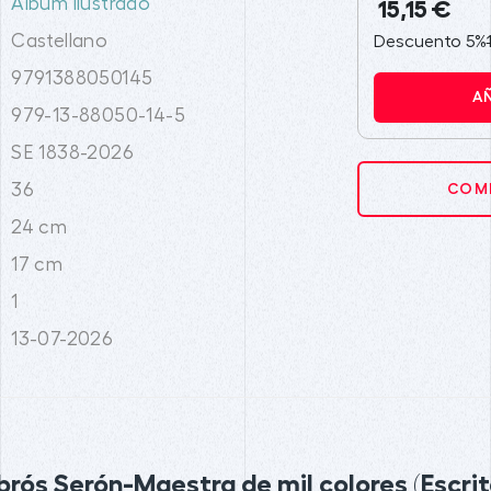
Álbum ilustrado
15,15 €
Castellano
Descuento 5%
9791388050145
A
979-13-88050-14-5
SE 1838-2026
36
COMP
24 cm
17 cm
1
13-07-2026
rós Serón-Maestra de mil colores (Escrit