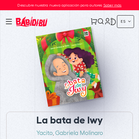
Descubre nuestra nueva aplicación para autores
Saber más
ES
La bata de Iwy
Yacito
Gabriela Molinaro
,