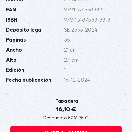
EAN
9791387558383
ISBN
979-13-87558-38-3
Depósito legal
SE 2593-2024
Páginas
36
Ancho
21 cm
Alto
27 cm
Edición
1
Fecha publicación
16-12-2024
Tapa dura
16,10 €
Descuento 5%
16,95 €