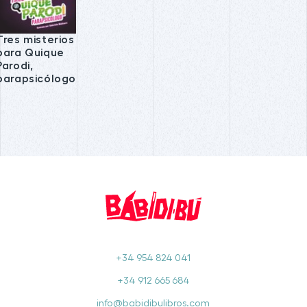
Tres misterios
para Quique
Parodi,
parapsicólogo
+34 954 824 041
+34 912 665 684
info@babidibulibros.com