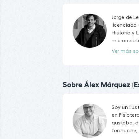
Jorge de L
licenciado
Historia y 
microrrelato
Ver más so
Sobre Álex Márquez (Es
Soy un ilu
en Fisioter
gustaba, d
formarme, .