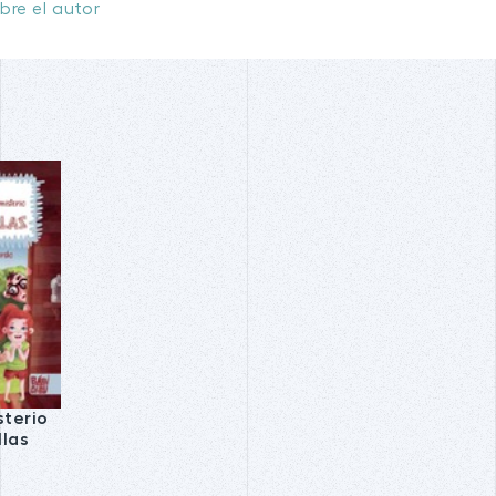
bre el autor
sterio
llas