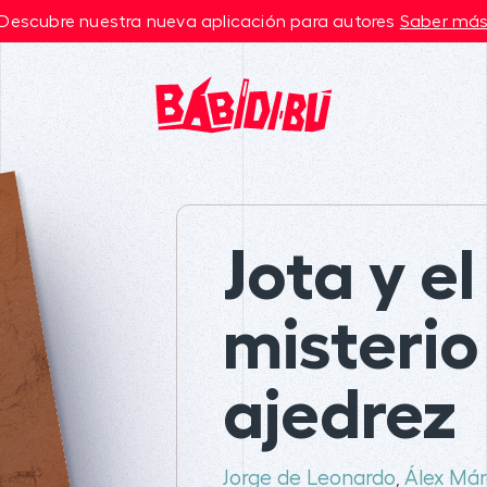
Descubre nuestra nueva aplicación para autores
Saber má
Jota y el
misterio
ajedrez
Jorge de Leonardo
Álex Má
,