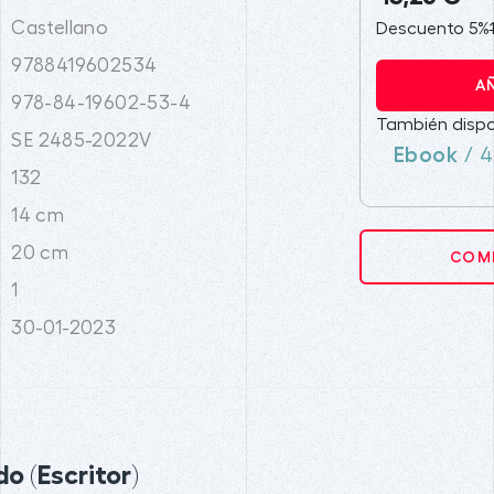
Castellano
Descuento 5%
9788419602534
A
978-84-19602-53-4
También dispo
SE 2485-2022V
Ebook
/ 4
132
14 cm
20 cm
COMP
1
30-01-2023
o (Escritor)