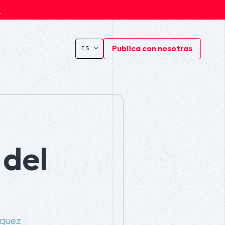
s
Publica con nosotras
ES
 del
rquez