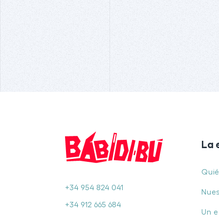
La 
Qui
+34 954 824 041
Nues
+34 912 665 684
Un e