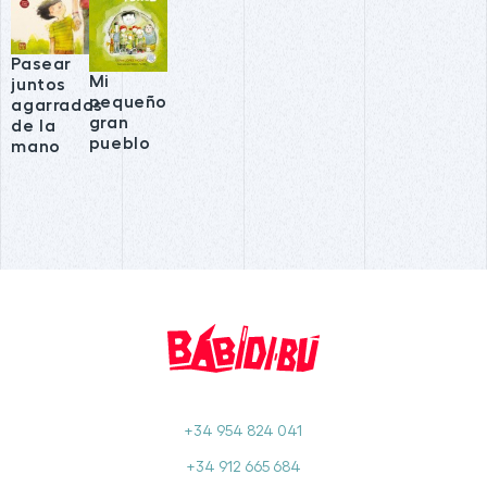
Pasear
Mi
juntos
pequeño
agarrados
gran
de la
pueblo
mano
+34 954 824 041
+34 912 665 684