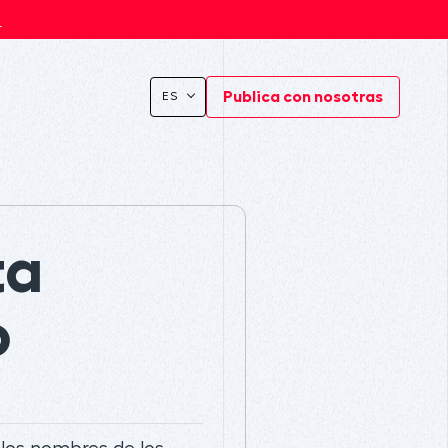
s
Publica con nosotras
ES
ta
o