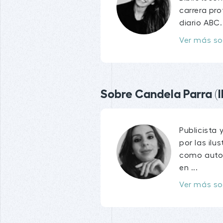
carrera pr
diario ABC. 
Ver más so
Sobre Candela Parra (I
Publicista 
por las ilu
como autod
en ...
Ver más so