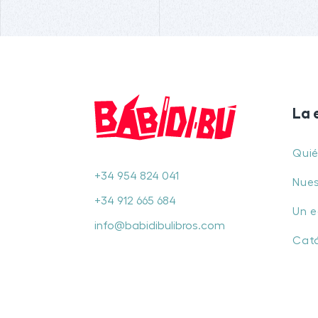
La 
Qui
+34 954 824 041
Nues
+34 912 665 684
Un e
info@babidibulibros.com
Cat