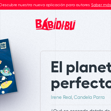
Descubre nuestra nueva aplicación para autores
Saber má
El plane
perfect
Irene Real
Candela Parra
,